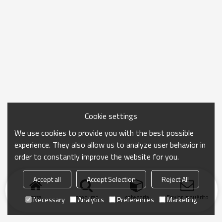
Cookie settings
We use cookies to provide you with the best possible
experience. They also allow us to analyze user behavior in
order to constantly improve the website for you.
Accept all
Accept Selection
Reject All
casa
procurar
categoria
Enviar inquérito
Necessary
Analytics
Preferences
Marketing