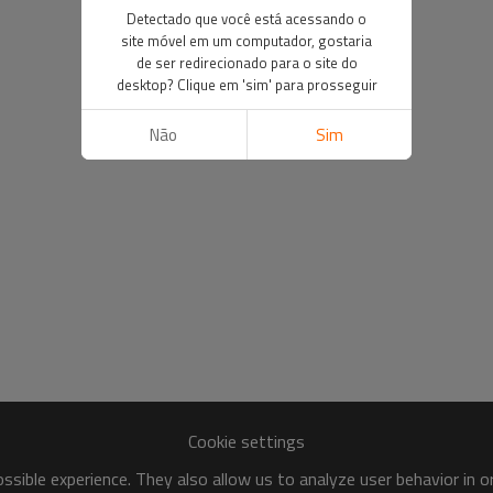
Detectado que você está acessando o
site móvel em um computador, gostaria
de ser redirecionado para o site do
desktop? Clique em 'sim' para prosseguir
Não
Sim
Cookie settings
sible experience. They also allow us to analyze user behavior in 