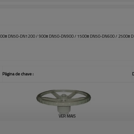
600# DN50-DN1200 / 900# DN50-DN900 / 1500# DN50-DN600 / 2500# 
Página de chave
:
VER MAIS