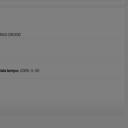
DN50-DN300
Data tempo
:
2009-3-30