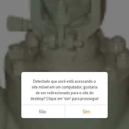
Detectado que você está acessando o
site móvel em um computador, gostaria
de ser redirecionado para o site do
desktop? Clique em 'sim' para prosseguir
Não
Sim